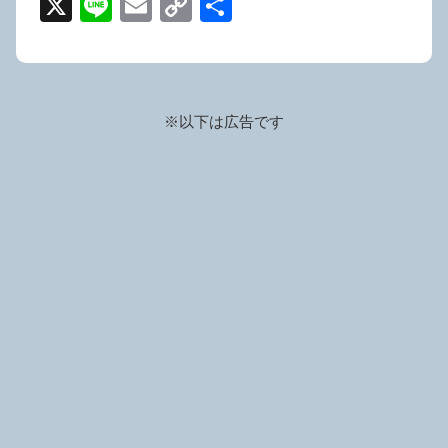
X
Li
E
C
共
n
m
o
有
e
ail
p
y
※以下は広告です
Li
n
k