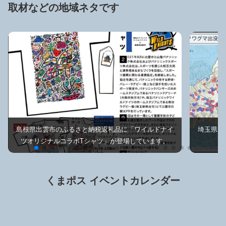
取材などの地域ネタです
島根県出雲市のふるさと納税返礼品に「ワイルドナイ
埼玉県で
ツオリジナルコラボTシャツ」が登場しています。
くまポス イベントカレンダー