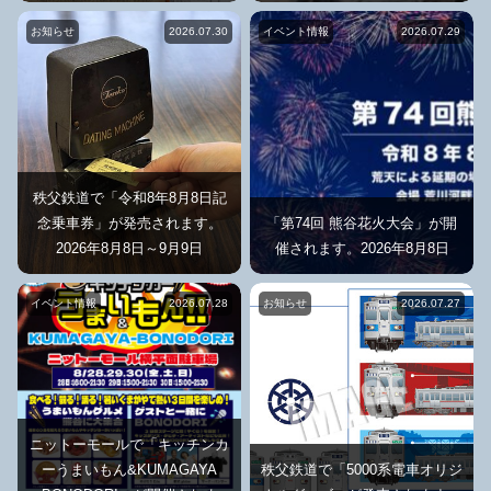
お知らせ
2026.07.30
イベント情報
2026.07.29
秩父鉄道で「令和8年8月8日記
念乗車券」が発売されます。
「第74回 熊谷花火大会」が開
2026年8月8日～9月9日
催されます。2026年8月8日
イベント情報
2026.07.28
お知らせ
2026.07.27
ニットーモールで「キッチンカ
ーうまいもん&KUMAGAYA
秩父鉄道で「5000系電車オリジ