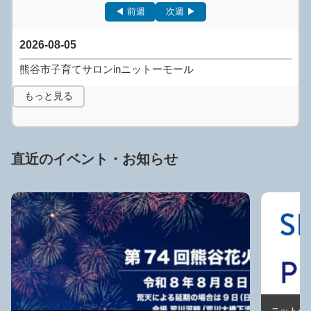
◀ 前週
次週 ▶
2026-08-05
熊谷市子育てサロンinニットーモール
もっと見る
直近のイベント・お知らせ
ニットー