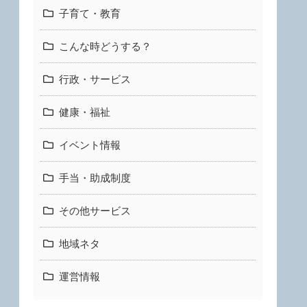
子育て・教育
こんな時どうする？
行政・サービス
健康・福祉
イベント情報
手当・助成制度
その他サービス
地域ネタ
秩父鉄道で「令和8年8月8日記念乗車
秩父鉄道で「5000系電車
運営情報
券」が発売されます。2026年8月8日～
ッズ」が発売されます。202
9月9日
～