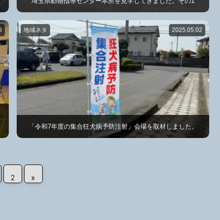
埼玉県動物指導センター本所を見学してきました。その1
5
地域ネタ
2025.05.02
「令和7年度の集合狂犬病予防注射」会場を取材しました。
2
»