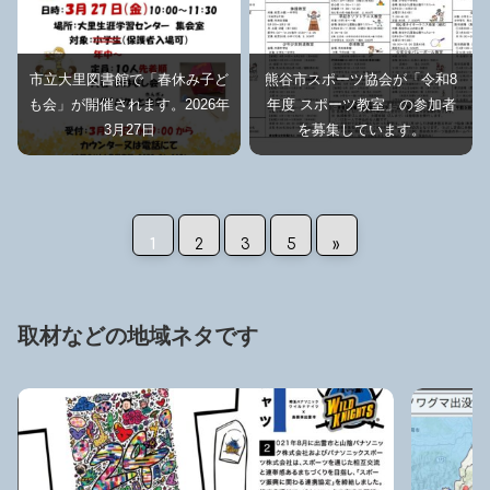
市立大里図書館で「春休み子ど
熊谷市スポーツ協会が「令和8
も会」が開催されます。2026年
年度 スポーツ教室」の参加者
3月27日
を募集しています。
1
2
3
5
»
取材などの地域ネタです