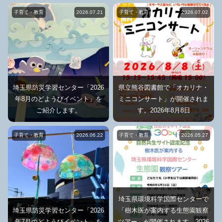
子育て・教育
2026.07.21
子育て・教育
2026.07.02
埼玉県防災学習センター「2026
県立熊谷図書館で「オカリナ・
年8月のどようびイベント」を
ミニコンサート」が開催されま
ご紹介します。
す。2026年8月8日
子育て・教育
2026.06.22
子育て・教育
2026.05.27
埼玉県環境科学国際センターで
埼玉県防災学習センター「2026
「樹木医が案内する生態園観察
年7月のどようびイベント」を
ツアー」が開催されます。2026