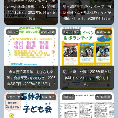
埼玉県防災学習センターで「段
ボール迷路に挑戦！」などが開
埼玉県防災学習センターで「消
催されます。2026年5月4日～5
防団員さんと放水体験」などが
月6日
開催されます。2026年4月29日
お知らせ
2026.04.16
子育て・教育
2026.03.29
市立妻沼図書館「おはなし会
荒川大麻生公園「2026年度自然
等」会場変更のお知らせ。2026
体験イベント」をご紹介しま
年5月7日～2027年2月18日まで
す。
子育て・教育
2026.03.21
お知らせ
2026.03.09