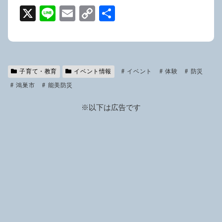
X
Li
E
C
共
n
m
o
有
e
ail
p
y
子育て・教育
イベント情報
Li
イベント
体験
防災
鴻巣市
能美防災
n
k
※以下は広告です