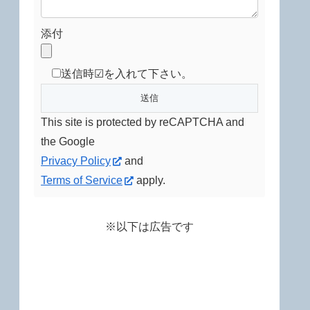
添付
送信時☑を入れて下さい。
This site is protected by reCAPTCHA and
the Google
Privacy Policy
and
Terms of Service
apply.
※以下は広告です