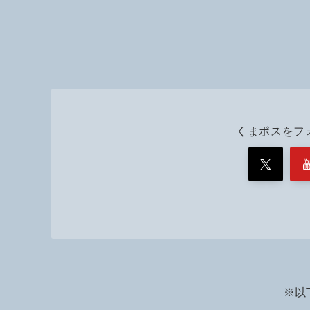
くまポスをフ
※以