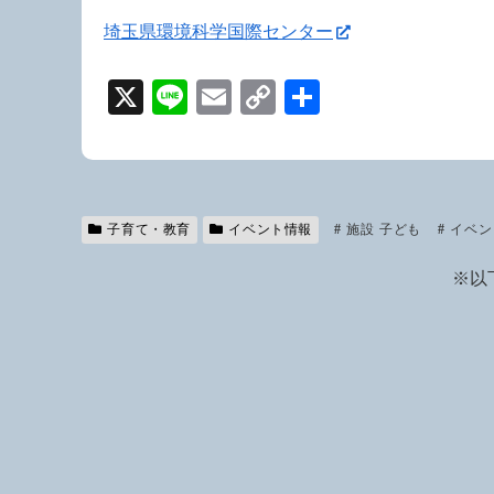
埼玉県環境科学国際センター
X
Li
E
C
共
n
m
o
有
e
ail
p
y
Li
子育て・教育
イベント情報
施設 子ども
イベン
n
※以
k