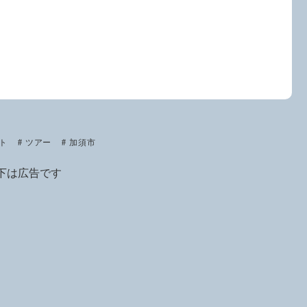
ト
ツアー
加須市
下は広告です