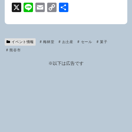
X
Li
E
C
共
n
m
o
有
e
ail
p
y
イベント情報
梅林堂
Li
お土産
セール
菓子
熊谷市
n
k
※以下は広告です