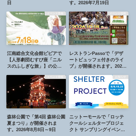
日
す。2026年7月19日
イベント情報
イベント情報
江南総合文化会館ピピアで
レストランPassoで「デザ
【人形劇団むすび座「ニル
ートビュッフェ付きのライ
スのふしぎな旅」】の公演
ブ」が開催されます。2026
が開催されます。2026年7月
年10月18日
イベント情報
お知らせ
18日
森林公園で「第4回 森林公園
ニットーモールで「ロッテ
夏まつり」が開催されま
クールシェルタープロジェ
す。2026年8月8日～9日
クト サンプリングイベン
ト！」が開催されます。