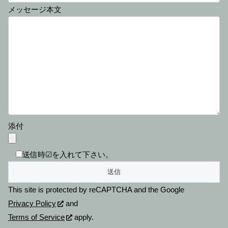
メッセージ本文
添付
送信時☑を入れて下さい。
This site is protected by reCAPTCHA and the Google
Privacy Policy
and
Terms of Service
apply.