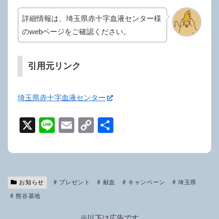
詳細情報は、埼玉県赤十字血液センター様
のwebページをご確認ください。
引用元リンク
埼玉県赤十字血液センター
X
Li
E
C
共
n
m
o
有
e
ail
p
y
お知らせ
プレゼント
Li
献血
キャンペーン
埼玉県
熊谷基地
n
※以下は広告です