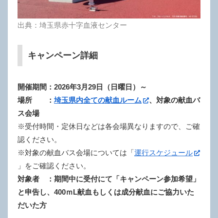
出典：埼玉県赤十字血液センター
キャンペーン詳細
開催期間：2026年3月29
日（日曜日）～
場所 ：
埼玉県内全ての献血ルーム
、対象の献血バ
ス会場
※受付時間・定休日などは各会場異なりますので、ご確
認ください。
※対象の献血バス会場については「
運行スケジュール
」を
ご確認ください。
対象者 ：期間中に受付にて「キャンペーン参加希望」
と申告し、400ｍL献血もしくは成分献血にご協力いた
だいた方