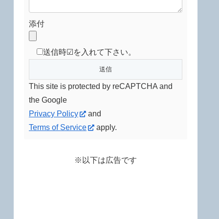
添付
送信時☑を入れて下さい。
This site is protected by reCAPTCHA and
the Google
Privacy Policy
and
Terms of Service
apply.
※以下は広告です