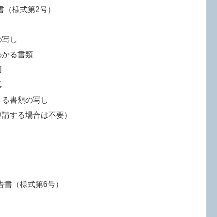
書（様式第2号）
の写し
わかる書類
図
真
きる書類の写し
申請する場合は不要）
告書（様式第6号）