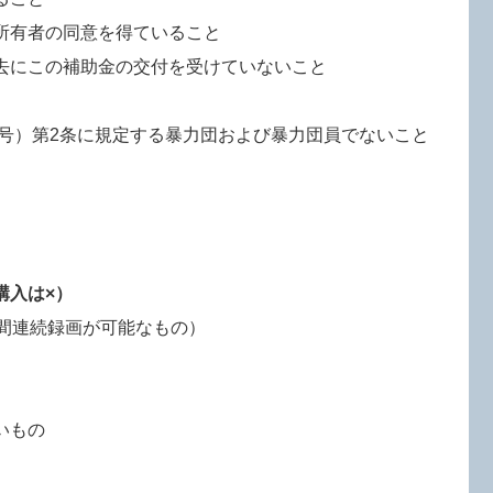
所有者の同意を得ていること
去にこの補助金の交付を受けていないこと
8号）第2条に規定する暴力団および暴力団員でないこと
購入は×）
時間連続録画が可能なもの）
いもの