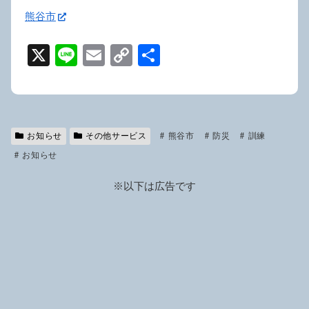
熊谷市
X
Li
E
C
共
n
m
o
有
e
ail
p
y
お知らせ
その他サービス
Li
熊谷市
防災
訓練
お知らせ
n
k
※以下は広告です