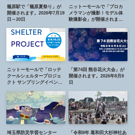
籠原駅で「籠原夏祭り」が
ニットーモールで「プロカ
開催されます。2026年7月19
メラマンが撮影！モデル体
日～20日
験撮影会」が開催されま
す。2026年8月15日
お知らせ
イベント情報
ニットーモールで「ロッテ
「第74回 熊谷花火大会」が
クールシェルタープロジェ
開催されます。2026年8月8
クト サンプリングイベン
日
ト！」が開催されます。
子育て・教育
イベント情報
2026年8月8日、15日、22日
埼玉県防災学習センター
「令和8年 葛和田大杉神社あ