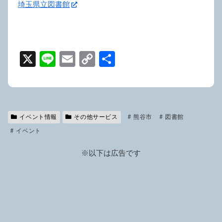
埼玉県立図書館
X
Li
E
C
共
n
m
o
有
e
ail
p
y
イベント情報
その他サービス
Li
熊谷市
図書館
イベント
n
k
※以下は広告です