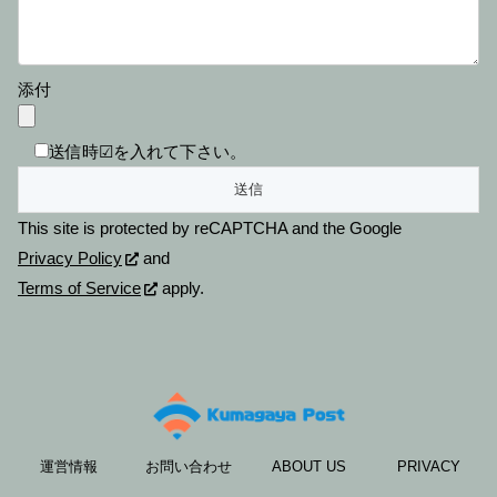
添付
送信時☑を入れて下さい。
This site is protected by reCAPTCHA and the Google
Privacy Policy
and
Terms of Service
apply.
運営情報
お問い合わせ
ABOUT US
PRIVACY