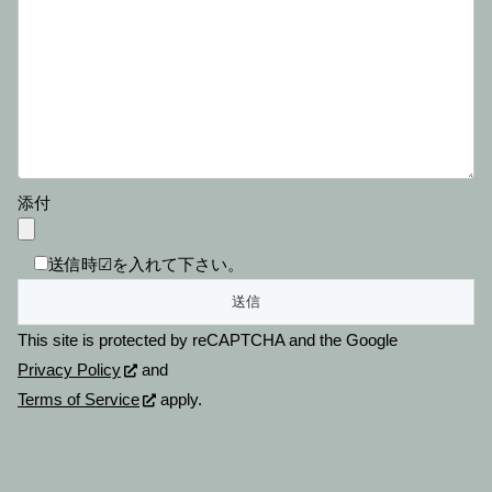
添付
送信時☑を入れて下さい。
This site is protected by reCAPTCHA and the Google
Privacy Policy
and
Terms of Service
apply.