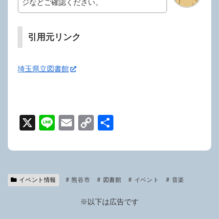
ジなどご確認ください。
引用元リンク
埼玉県立図書館
X
Li
E
C
共
n
m
o
有
e
ail
p
y
イベント情報
熊谷市
Li
図書館
イベント
音楽
n
※以下は広告です
k