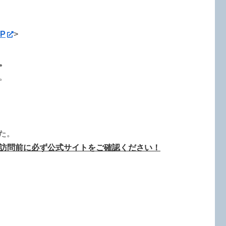
P
>
。
。
した。
訪問前に必ず公式サイトをご確認ください！