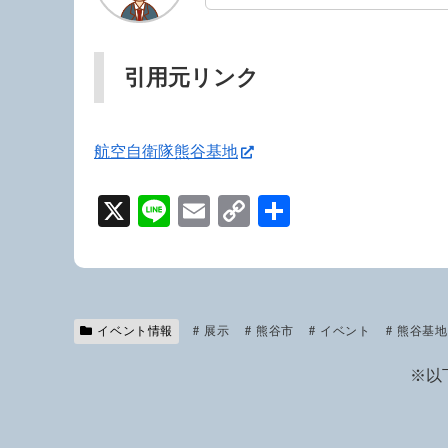
引用元リンク
航空自衛隊熊谷基地
X
Li
E
C
共
n
m
o
有
e
ail
p
y
Li
イベント情報
展示
熊谷市
イベント
熊谷基地
n
※以
k