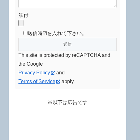
添付
送信時☑を入れて下さい。
This site is protected by reCAPTCHA and
the Google
Privacy Policy
and
Terms of Service
apply.
※以下は広告です