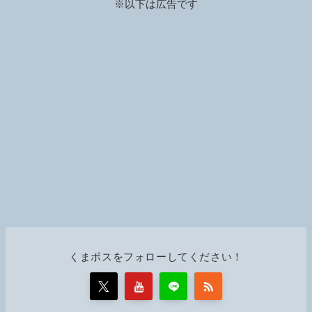
n
※以下は広告です
k
くまポスをフォローしてください！