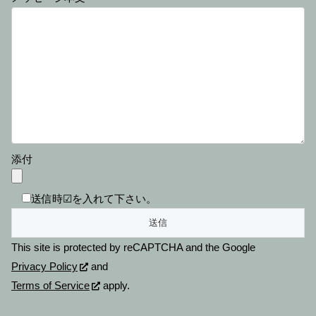
添付
送信時☑を入れて下さい。
This site is protected by reCAPTCHA and the Google
Privacy Policy
and
Terms of Service
apply.