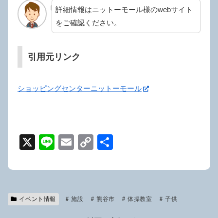
詳細情報はニットーモール様のwebサイト
をご確認ください。
引用元リンク
ショッピングセンターニットーモール
X
Li
E
C
共
n
m
o
有
e
ail
p
y
イベント情報
施設
Li
熊谷市
体操教室
子供