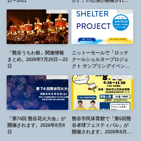
日～20日
か』」の公演が開催されま
す。2026年7月25日
イベント情報
お知らせ
「熊谷うちわ祭」関連情報
ニットーモールで「ロッテ
まとめ。2026年7月20日～22
クールシェルタープロジェ
日
クト サンプリングイベン
ト！」が開催されます。
イベント情報
イベント情報
2026年8月8日、15日、22日
「第74回 熊谷花火大会」が
熊谷市民体育館で「第5回熊
開催されます。2026年8月8
谷卓球フェスティバル」が
日
開催されます。2026年8月6
日