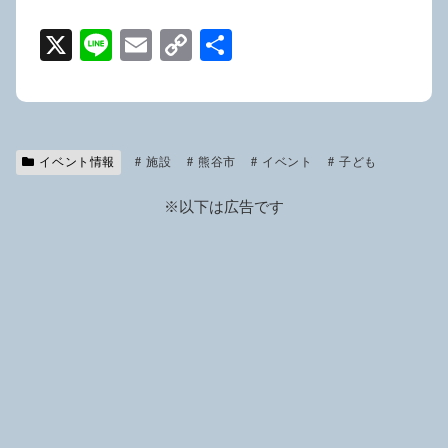
X
Li
E
C
共
n
m
o
有
e
ail
p
y
イベント情報
施設
Li
熊谷市
イベント
子ども
n
※以下は広告です
k