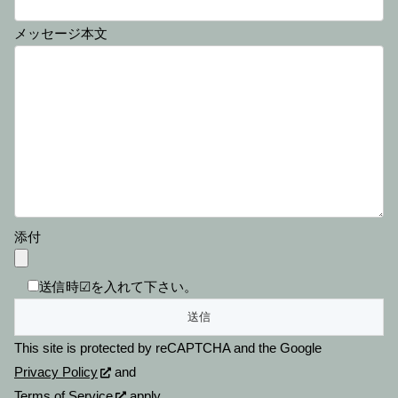
メッセージ本文
添付
送信時☑を入れて下さい。
This site is protected by reCAPTCHA and the Google
Privacy Policy
and
Terms of Service
apply.