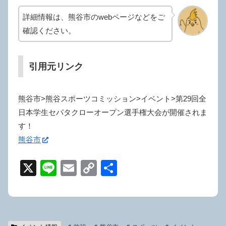
詳細情報は、熊谷市のwebページなどをご
確認ください。
引用元リンク
熊谷市>熊谷スポーツコミッション>イベント>第29回全
日本学生セパタクローオープン選手権大会が開催されま
す！
熊谷市
X
Li
E
C
共
n
m
o
有
e
ail
p
y