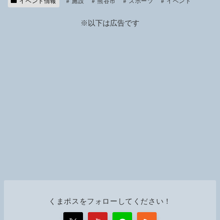
イベント情報
施設
Li
熊谷市
スポーツ
イベント
n
※以下は広告です
k
くまポスをフォローしてください！