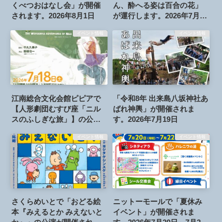
くべつおはなし会」が開催
ん、酔へる姿は百合の花」
されます。2026年8月1日
が運行します。2026年7月25
日
イベント情報
イベント情報
江南総合文化会館ピピアで
「令和8年 出来島八坂神社あ
【人形劇団むすび座「ニル
ばれ神輿」が開催されま
スのふしぎな旅」】の公演
す。2026年7月19日
が開催されます。2026年7月
イベント情報
イベント情報
18日
さくらめいとで「おどる絵
ニットーモールで「夏休み
本『みえるとか みえないと
イベント」が開催されま