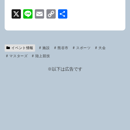
X
Li
E
C
共
n
m
o
有
e
ail
p
y
イベント情報
施設
Li
熊谷市
スポーツ
大会
マスターズ
陸上競技
n
k
※以下は広告です