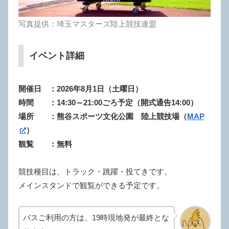
写真提供：埼玉マスターズ陸上競技連盟
イベント詳細
開催日 ：2026年8月1日（土曜日）
時間 ：14:30～21:00ごろ予定（開式通告14:00）
場所 ：熊谷スポーツ文化公園 陸上競技場（
MAP
）
観覧 ：無料
競技種目は、トラック・跳躍・投てきです。
メインスタンドで観覧ができる予定です。
バスご利用の方は、19時現地発が最終とな