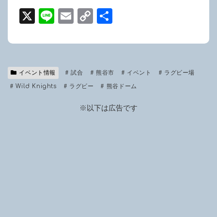
X
Li
E
C
共
n
m
o
有
e
ail
p
y
イベント情報
試合
Li
熊谷市
イベント
ラグビー場
Wild Knights
ラグビー
熊谷ドーム
n
k
※以下は広告です