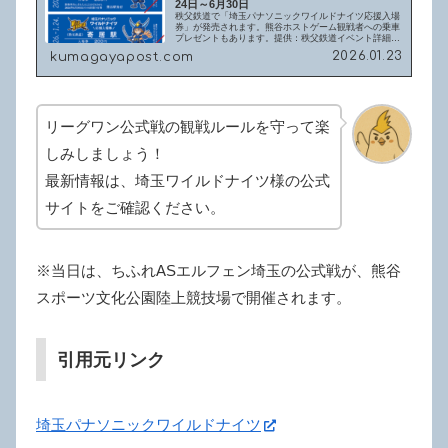
24日～6月30日
秩父鉄道で「埼玉パナソニックワイルドナイツ応援入場
券」が発売されます。熊谷ホストゲーム観戦者への乗車
プレゼントもあります。提供：秩父鉄道イベント詳細販
売期間：2026年1月24日（土曜日）～6月30日（火曜
2026.01.23
kumagayapost.com
日）販売場所：羽生、熊谷、寄居の各...
リーグワン公式戦の観戦ルールを守って楽
しみしましょう！
最新情報は、埼玉ワイルドナイツ様の公式
サイトをご確認ください。
※当日は、ちふれASエルフェン埼玉の公式戦が、熊谷
スポーツ文化公園陸上競技場で開催されます。
引用元リンク
埼玉パナソニックワイルドナイツ