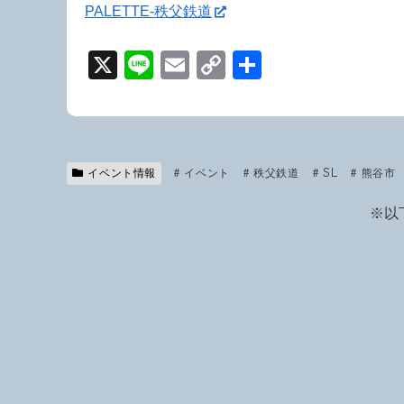
PALETTE-秩父鉄道
X
Li
E
C
共
n
m
o
有
e
ail
p
y
Li
イベント情報
イベント
秩父鉄道
SL
熊谷市
n
※以
k