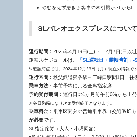
やむをえず急きょ客車の牽引機がSLからE
SLパレオエクスプレスについ
運行期間：
2025年4月19日(土) ～ 12月7日(
運転スケジュールは、
「SL運転日・運転時刻」-
※確認時点では、2024年12月23日（月）現在の情報
運行区間：
秩父鉄道熊谷駅～三峰口駅間1日一往
乗車方法：
事前予約による全席指定席
予約受付期間：
運行日の1か月前午前0時から出発
※各日満席になり次第受付終了となります。
乗車料金：
乗車区間分の普通乗車券（交通系IC
が必要です。
SL指定席券（大人・小児同額）