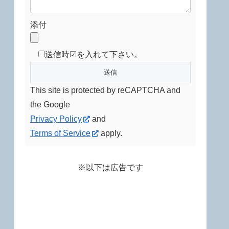
添付
送信時☑を入れて下さい。
This site is protected by reCAPTCHA and
the Google
Privacy Policy
and
Terms of Service
apply.
※以下は広告です