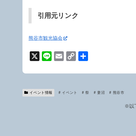
引用元リンク
熊谷市観光協会
X
Li
E
C
共
n
m
o
有
e
ail
p
y
Li
イベント情報
イベント
祭
妻沼
熊谷市
n
※以
k