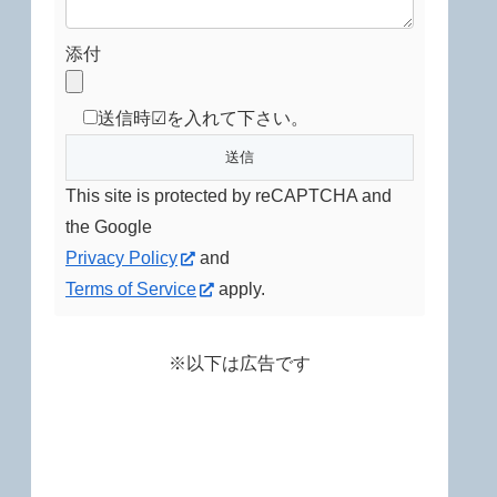
添付
送信時☑を入れて下さい。
This site is protected by reCAPTCHA and
the Google
Privacy Policy
and
Terms of Service
apply.
※以下は広告です