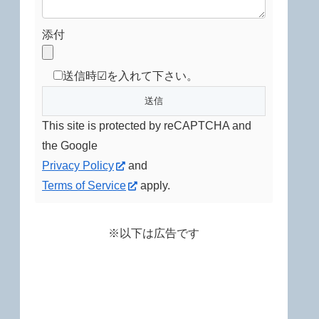
添付
送信時☑を入れて下さい。
This site is protected by reCAPTCHA and
the Google
Privacy Policy
and
Terms of Service
apply.
※以下は広告です