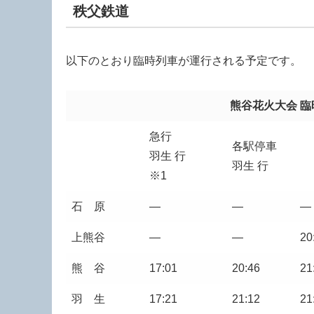
秩父鉄道
以下のとおり臨時列車が運行される予定です。
熊谷花火大会 
急行
各駅停車
羽生 行
羽生 行
※1
石 原
―
―
―
上熊谷
―
―
20
熊 谷
17:01
20:46
21
羽 生
17:21
21:12
21