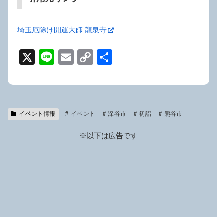
埼玉厄除け開運大師 龍泉寺
X
Li
E
C
共
n
m
o
有
e
ail
p
y
イベント情報
イベント
Li
深谷市
初詣
熊谷市
n
※以下は広告です
k