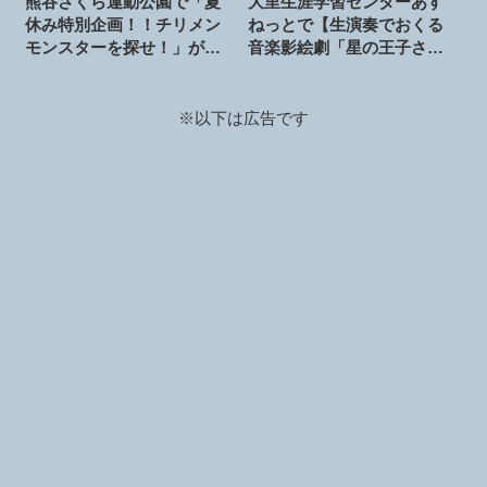
熊谷さくら運動公園で「夏
大里生涯学習センターあす
休み特別企画！！チリメン
ねっとで【生演奏でおくる
モンスターを探せ！」が開
音楽影絵劇「星の王子さ
催されます。2026年8月9日
ま」】の公演が開催されま
す。2026年8月8日
※以下は広告です