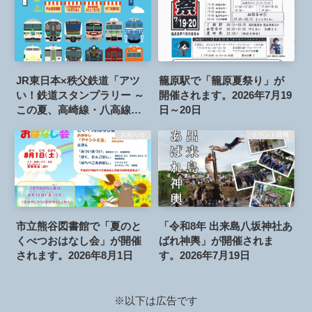
JR東日本×秩父鉄道「アツ
籠原駅で「籠原夏祭り」が
い！鉄道スタンプラリー ～
開催されます。2026年7月19
この夏、高崎線・八高線・
日～20日
秩父鉄道をかけぬけろ！
お知らせ
イベント情報
～」が開催されます。2026
年7月18日～8月31日
市立熊谷図書館で「夏のと
「令和8年 出来島八坂神社あ
くべつおはなし会」が開催
ばれ神輿」が開催されま
されます。2026年8月1日
す。2026年7月19日
※以下は広告です