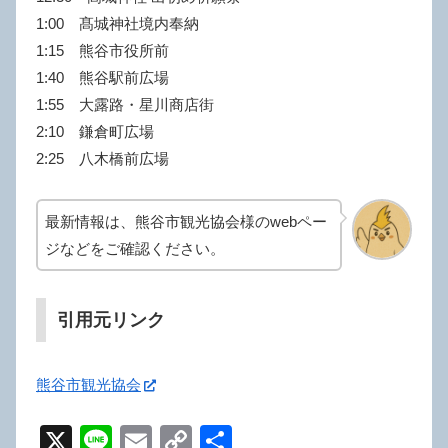
1:00 髙城神社境内奉納
1:15 熊谷市役所前
1:40 熊谷駅前広場
1:55 大露路・星川商店街
2:10 鎌倉町広場
2:25 八木橋前広場
最新情報は、熊谷市観光協会様のwebペー
ジなどをご確認ください。
引用元リンク
熊谷市観光協会
X
Li
E
C
共