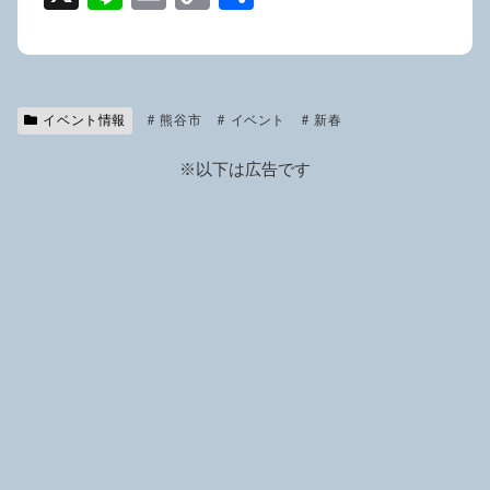
n
m
o
有
e
ail
p
y
イベント情報
熊谷市
Li
イベント
新春
n
※以下は広告です
k