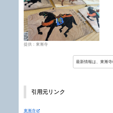
提供：東漸寺
最新情報は、東漸寺
引用元リンク
東漸寺