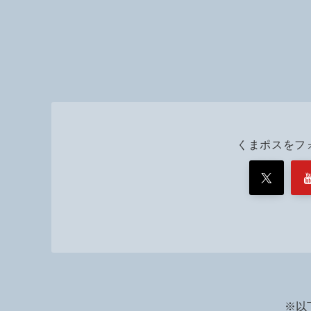
くまポスをフ
※以