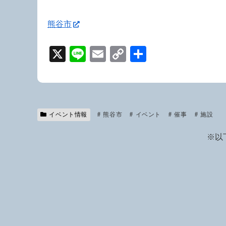
熊谷市
X
Li
E
C
共
n
m
o
有
e
ail
p
y
Li
イベント情報
熊谷市
イベント
催事
施設
n
※以
k