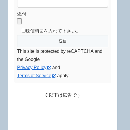
添付
送信時☑を入れて下さい。
This site is protected by reCAPTCHA and
the Google
Privacy Policy
and
Terms of Service
apply.
※以下は広告です