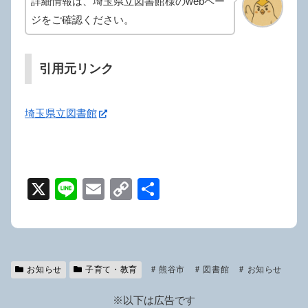
詳細情報は、埼玉県立図書館様のwebペー
ジをご確認ください。
引用元リンク
埼玉県立図書館
X
Li
E
C
共
n
m
o
有
e
ail
p
y
お知らせ
子育て・教育
Li
熊谷市
図書館
お知らせ
n
※以下は広告です