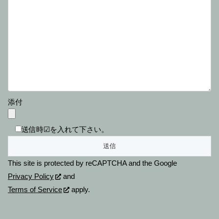
添付
送信時☑を入れて下さい。
This site is protected by reCAPTCHA and the Google
Privacy Policy
and
Terms of Service
apply.