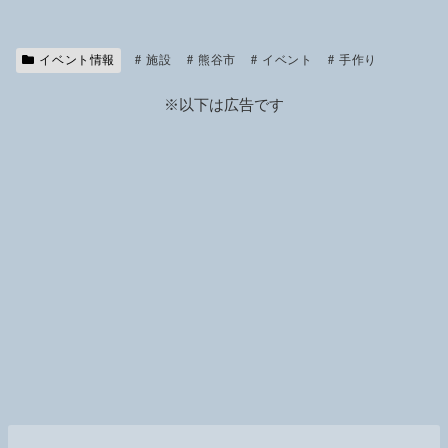
e
ail
p
y
イベント情報
施設
Li
熊谷市
イベント
手作り
n
※以下は広告です
k