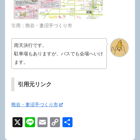
引用：熊谷・妻沼手づくり市
雨天決行です。
駐車場もありますが、バスでも会場へいけ
ます。
引用元リンク
熊谷・妻沼手づくり市
X
Li
E
C
共
n
m
o
有