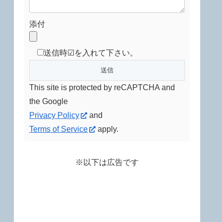
添付
送信時☑を入れて下さい。
This site is protected by reCAPTCHA and
the Google
Privacy Policy
and
Terms of Service
apply.
※以下は広告です