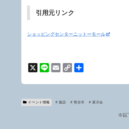
引用元リンク
ショッピングセンターニットーモール
X
Li
E
C
共
n
m
o
有
e
ail
p
y
Li
イベント情報
施設
熊谷市
展示会
n
※以
k