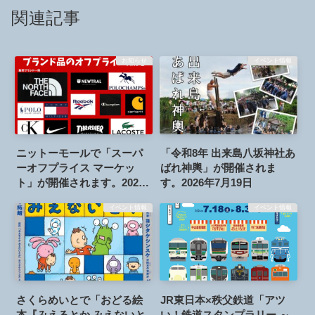
関連記事
お知らせ
イベント情報
ニットーモールで「スーパ
「令和8年 出来島八坂神社あ
ーオフプライス マーケッ
ばれ神輿」が開催されま
ト」が開催されます。2026
す。2026年7月19日
年7月31日～8月2日
イベント情報
イベント情報
さくらめいとで「おどる絵
JR東日本×秩父鉄道「アツ
本『みえるとか みえないと
い！鉄道スタンプラリー ～