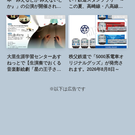
か』」の公演が開催されま
この夏、高崎線・八高線・
す。2026年7月25日
秩父鉄道をかけぬけろ！
イベント情報
お知らせ
～」が開催されます。2026
年7月18日～8月31日
大里生涯学習センターあす
秩父鉄道で「5000系電車オ
ねっとで【生演奏でおくる
リジナルグッズ」が発売さ
音楽影絵劇「星の王子さ
れます。2026年8月8日～
ま」】の公演が開催されま
す。2026年8月8日
※以下は広告です