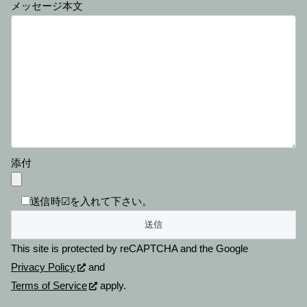
メッセージ本文
添付
送信時☑を入れて下さい。
This site is protected by reCAPTCHA and the Google
Privacy Policy
and
Terms of Service
apply.