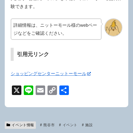
験できます。
詳細情報は、ニットーモール様のwebペー
ジなどをご確認ください。
引用元リンク
ショッピングセンターニットーモール
X
Li
E
C
共
n
m
o
有
e
ail
p
y
イベント情報
熊谷市
Li
イベント
施設