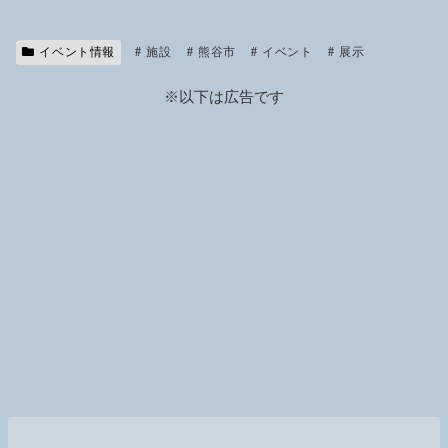
y
イベント情報
施設
Li
熊谷市
イベント
展示
n
※以下は広告です
k