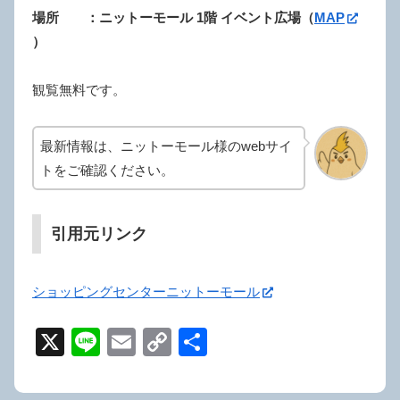
場所 ：ニットーモール 1階 イベント広場（
MAP
）
観覧無料です。
最新情報は、ニットーモール様のwebサイ
トをご確認ください。
引用元リンク
ショッピングセンターニットーモール
X
Li
E
C
共
n
m
o
有
e
ail
p