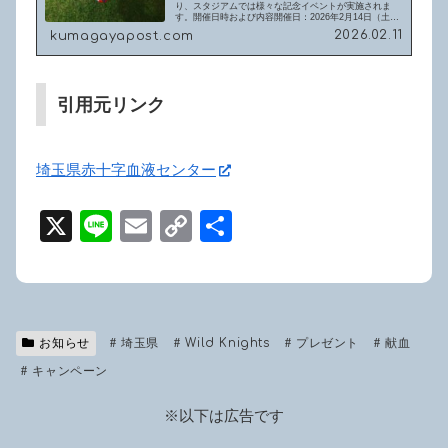
り、スタジアムでは様々な記念イベントが実施されま
す。開催日時および内容開催日：2026年2月14日（土曜
日）時間 ：13:20～13:50予定場所 ：熊谷ラグビー場
2026.02.11
kumagayapost.com
南広場（MAP）熊谷市誕...
引用元リンク
埼玉県赤十字血液センター
X
Li
E
C
共
n
m
o
有
e
ail
p
y
お知らせ
埼玉県
Wild Knights
Li
プレゼント
献血
キャンペーン
n
k
※以下は広告です