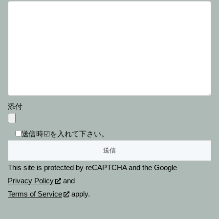
添付
送信時☑を入れて下さい。
This site is protected by reCAPTCHA and the Google
Privacy Policy
and
Terms of Service
apply.