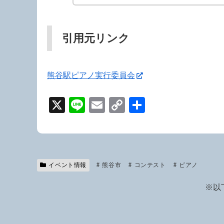
引用元リンク
熊谷駅ピアノ実行委員会
X
Li
E
C
共
n
m
o
有
e
ail
p
y
Li
イベント情報
熊谷市
コンテスト
ピアノ
n
※以
k