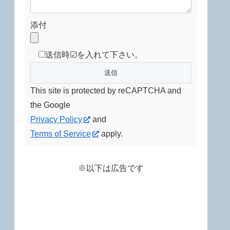
添付
送信時☑を入れて下さい。
This site is protected by reCAPTCHA and
the Google
Privacy Policy
and
Terms of Service
apply.
※以下は広告です