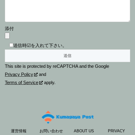
添付
送信時☑を入れて下さい。
This site is protected by reCAPTCHA and the Google
Privacy Policy
and
Terms of Service
apply.
運営情報
お問い合わせ
ABOUT US
PRIVACY