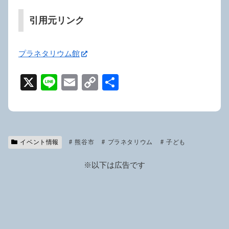
引用元リンク
プラネタリウム館
X
Li
E
C
共
n
m
o
有
e
ail
p
y
イベント情報
熊谷市
Li
プラネタリウム
子ども
n
※以下は広告です
k