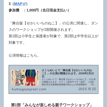
3
（
MAP
）
参加費 ：1,000円（当日現金支払い）
「舞台版【せかいいちのねこ】」の公演に関連し、ダン
スのワークショップが2部開催されます。
第1部は小学生と保護者が対象で、第2部は中学生以上が
対象です。
公演情報はこちら。
さくらめいとで「舞台版【せかいいちのね
こ】」の公演が開催されます。2026年2月22
日
さくらめいとで「舞台版【せかいいちのねこ】」の公演
が開催されます。チケット販売中です！提供：（公財）
熊谷市文化振興財団開催日時および内容開催日 ：2026
年2月22日（日曜日）時間 ：14:30～（開場13:45）
2025.10.25
kumagayapost.com
場所 ：熊谷文化創造館...
第1部「みんなが楽しめる親子ワークショップ」