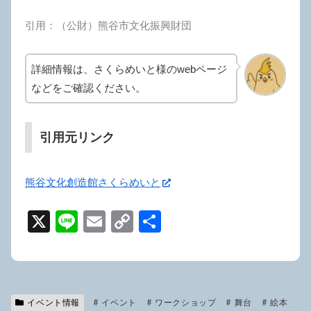
引用：（公財）熊谷市文化振興財団
詳細情報は、さくらめいと様のwebページ
などをご確認ください。
引用元リンク
熊谷文化創造館さくらめいと
X
Li
E
C
共
n
m
o
有
e
ail
p
y
イベント情報
イベント
Li
ワークショップ
舞台
絵本