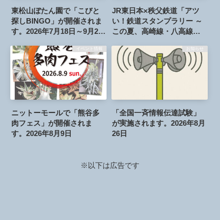
東松山ぼたん園で「こびと
JR東日本×秩父鉄道「アツ
探しBINGO」が開催されま
い！鉄道スタンプラリー ～
す。2026年7月18日～9月23
この夏、高崎線・八高線・
日
秩父鉄道をかけぬけろ！
イベント情報
お知らせ
～」が開催されます。2026
年7月18日～8月31日
ニットーモールで「熊谷多
「全国一斉情報伝達試験」
肉フェス」が開催されま
が実施されます。2026年8月
す。2026年8月9日
26日
※以下は広告です