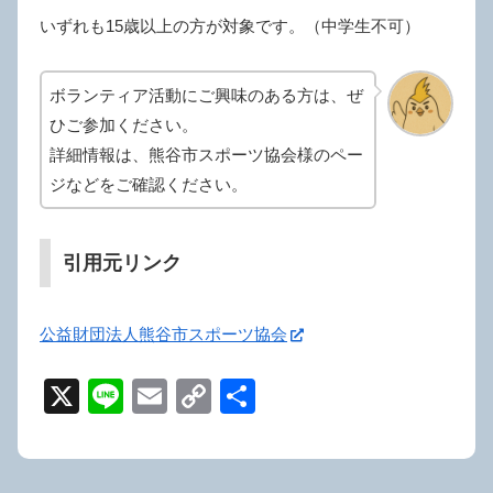
いずれも15歳以上の方が対象です。（中学生不可）
ボランティア活動にご興味のある方は、ぜ
ひご参加ください。
詳細情報は、熊谷市スポーツ協会様のペー
ジなどをご確認ください。
引用元リンク
公益財団法人熊谷市スポーツ協会
X
Li
E
C
共
n
m
o
有
e
ail
p