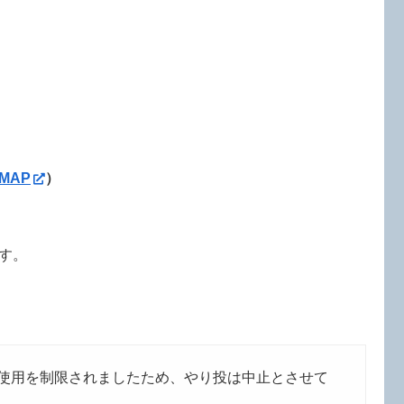
MAP
）
す。
使用を制限されましたため、やり投は中止とさせて