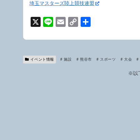
埼玉マスターズ陸上競技連盟
X
Li
E
C
共
n
m
o
有
e
ail
p
y
Li
イベント情報
施設
熊谷市
スポーツ
大会
n
※以
k