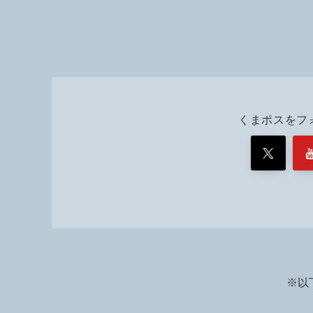
くまポスをフ
※以