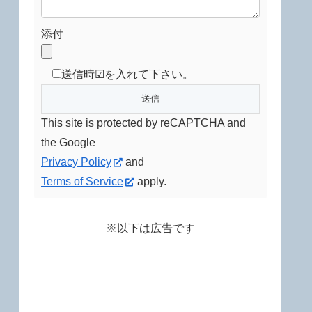
添付
送信時☑を入れて下さい。
This site is protected by reCAPTCHA and
the Google
Privacy Policy
and
Terms of Service
apply.
※以下は広告です