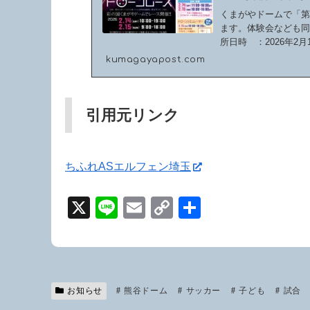
くまがやドームで「第
ます。体験会なども
所日時 ：2026年2月1
kumagayapost.com
引用元リンク
ちふれASエルフェン埼玉
X
Li
E
C
共
n
m
o
有
e
ail
p
y
Li
お知らせ
熊谷ドーム
サッカー
子ども
試合