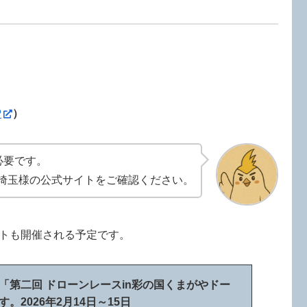
P
）
必要です。
ン埼玉様の公式サイトをご確認ください。
トも開催される予定です。
「第二回 ドローンレースin彩の国くまがやドー
。2026年2月14日～15日