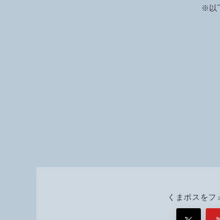
n
※以
k
くまポスをフ