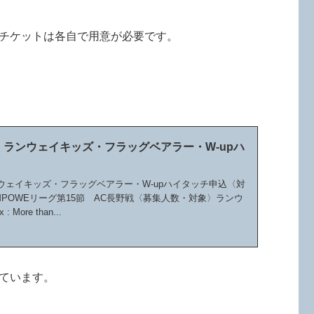
チケットは各自で用意が必要です。
戦】ランウェイキッズ・フラッグベアラー・W-upハ
ランウェイキッズ・フラッグベアラー・W-upハイタッチ申込〈対
 SOMPOWEリーグ第15節 AC長野戦〈募集人数・対象〉ランウ
x : More than...
ています。