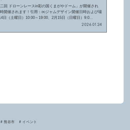
二回 ドローンレースin彩の国くまがやドーム」が開催され
同時開催されます！引用：㈱ジャムデザイン開催日時および場
4日（土曜日）10:00～19:00、2月15日（日曜日）9:0...
2026.01.24
熊谷市
イベント