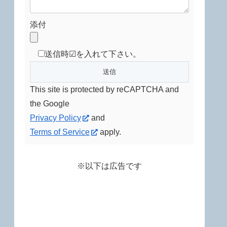
添付
送信時☑を入れて下さい。
This site is protected by reCAPTCHA and
the Google
Privacy Policy
and
Terms of Service
apply.
※以下は広告です