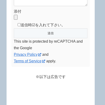
添付
送信時☑を入れて下さい。
This site is protected by reCAPTCHA and
the Google
Privacy Policy
and
Terms of Service
apply.
※以下は広告です