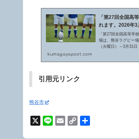
「第27回全国高
れます。2026年3
「第27回全国高等学
場は、熊谷ラグビー場
（火曜日）～3月3
場A・B...
kumagayapost.com
引用元リンク
熊谷市
X
Li
E
C
共
n
m
o
有