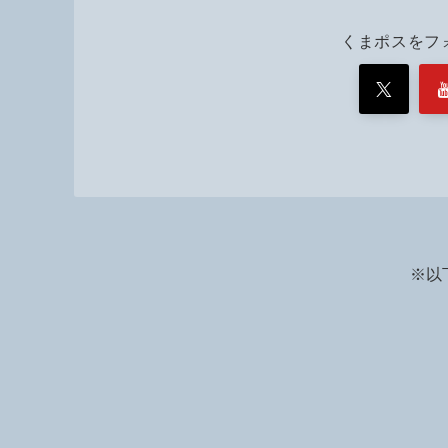
くまポスをフ
※以