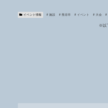
e
ail
p
y
Li
イベント情報
施設
熊谷市
イベント
大会
n
※以
k