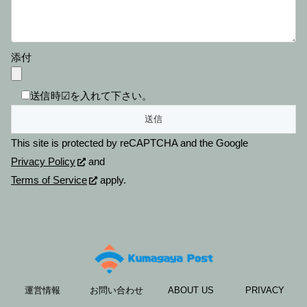
添付
送信時☑を入れて下さい。
This site is protected by reCAPTCHA and the Google
Privacy Policy
and
Terms of Service
apply.
運営情報
お問い合わせ
ABOUT US
PRIVACY