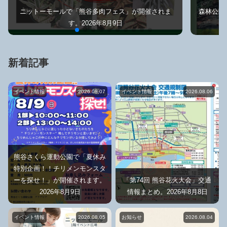
ニットーモールで「熊谷多肉フェス」が開催されま
森林公園
す。2026年8月9日
新着記事
イベント情報
2026.08.07
イベント情報
2026.08.06
熊谷さくら運動公園で「夏休み
特別企画！！チリメンモンスタ
ーを探せ！」が開催されます。
「第74回 熊谷花火大会」交通
2026年8月9日
情報まとめ。2026年8月8日
イベント情報
2026.08.05
お知らせ
2026.08.04