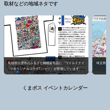
取材などの地域ネタです
島根県出雲市のふるさと納税返礼品に「ワイルドナイ
埼玉県で
ツオリジナルコラボTシャツ」が登場しています。
くまポス イベントカレンダー