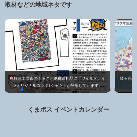
取材などの地域ネタです
島根県出雲市のふるさと納税返礼品に「ワイルドナイ
埼玉県で
ツオリジナルコラボTシャツ」が登場しています。
くまポス イベントカレンダー