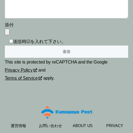
添付
送信時☑を入れて下さい。
This site is protected by reCAPTCHA and the Google
Privacy Policy
and
Terms of Service
apply.
運営情報
お問い合わせ
ABOUT US
PRIVACY