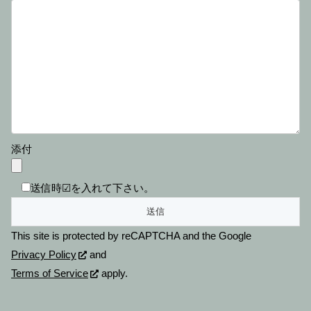
添付
送信時☑を入れて下さい。
This site is protected by reCAPTCHA and the Google
Privacy Policy
and
Terms of Service
apply.