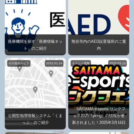
医療機関を探す「医療情報ネッ
熊谷市内のAED設置場所のご案
ト」のご紹介
内
その他サービス
2025.03.14
イベント情報
2025.03.13
「SAITAMA e-sports リンクフ
公開型地理情報システム「くま
ェス2025 Spring」の情報が更
っぷ」のご紹介
新されました！2025年3月16日