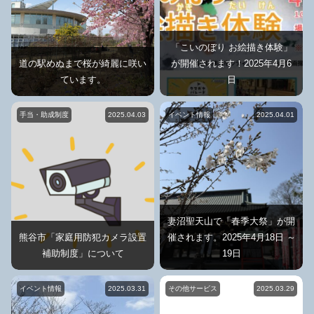
「こいのぼり お絵描き体験」
道の駅めぬまで桜が綺麗に咲い
が開催されます！2025年4月6
ています。
日
手当・助成制度
2025.04.03
イベント情報
2025.04.01
妻沼聖天山で「春季大祭」が開
熊谷市「家庭用防犯カメラ設置
催されます。2025年4月18日 ～
補助制度」について
19日
イベント情報
2025.03.31
その他サービス
2025.03.29