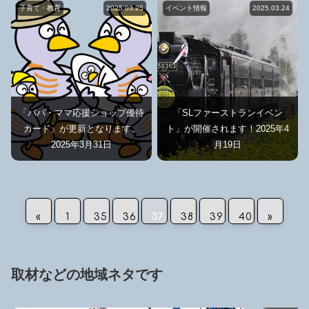
子育て・教育
2025.03.25
イベント情報
2025.03.24
「パパ・ママ応援ショップ優待
「SLファーストランイベン
カード」が更新となります。
ト」が開催されます！2025年4
2025年3月31日
月19日
«
1
35
36
37
38
39
40
»
取材などの地域ネタです