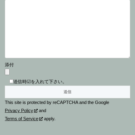
添付
送信時☑を入れて下さい。
This site is protected by reCAPTCHA and the Google
Privacy Policy
and
Terms of Service
apply.