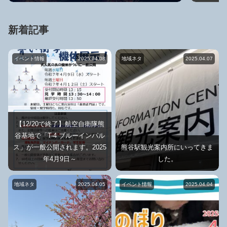
新着記事
イベント情報
2025.04.08
地域ネタ
2025.04.07
【12/20で終了】航空自衛隊熊
谷基地で「T-4 ブルーインパル
ス」が一般公開されます。2025
熊谷駅観光案内所にいってきま
年4月9日～
した。
地域ネタ
2025.04.05
イベント情報
2025.04.04